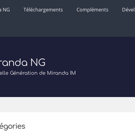
a NG
Téléchargements
Compléments
Déve
randa NG
lle Génération de Miranda IM
égories