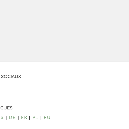
 SOCIAUX
NGUES
CS
DE
FR
PL
RU