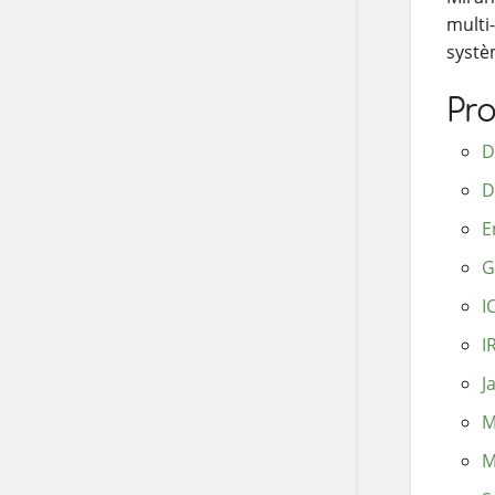
multi
systè
Pr
D
D
E
G
I
I
J
M
M