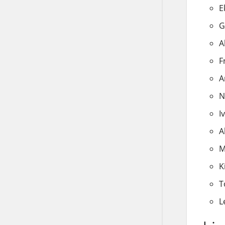
E
G
A
F
A
N
I
A
M
K
T
L