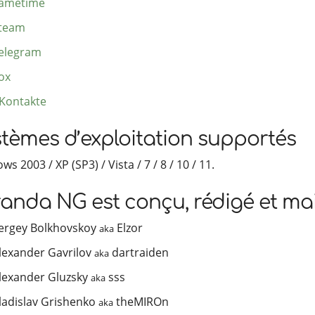
ametime
team
elegram
ox
Kontakte
tèmes d’exploitation supportés
s 2003 / XP (SP3) / Vista / 7 / 8 / 10 / 11.
anda NG est conçu, rédigé et ma
ergey Bolkhovskoy
Elzor
aka
lexander Gavrilov
dartraiden
aka
lexander Gluzsky
sss
aka
ladislav Grishenko
theMIROn
aka