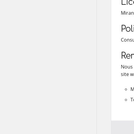
Li
Miran
Pol
Consu
Re
Nous 
site w
M
T