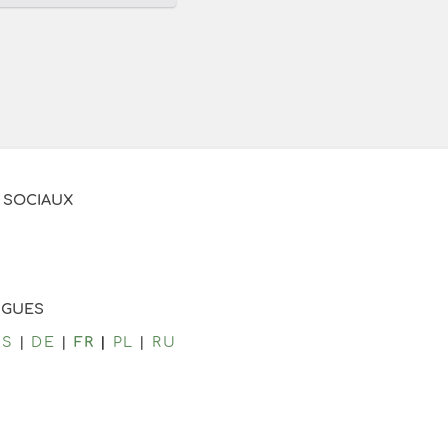
 SOCIAUX
NGUES
CS
DE
FR
PL
RU