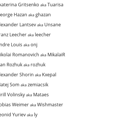
katerina Gritsenko
Tuarisa
aka
eorge Hazan
ghazan
aka
lexander Lantsev
Unsane
aka
ranz Leecher
leecher
aka
ndre Louis
onj
aka
ikolai Romanovich
MikalaiR
aka
van Rozhuk
rozhuk
aka
lexander Shorin
Kxepal
aka
atej Som
zemiacsik
aka
irill Volinsky
Mataes
aka
obias Weimer
Wishmaster
aka
eonid Yuriev
ly
aka