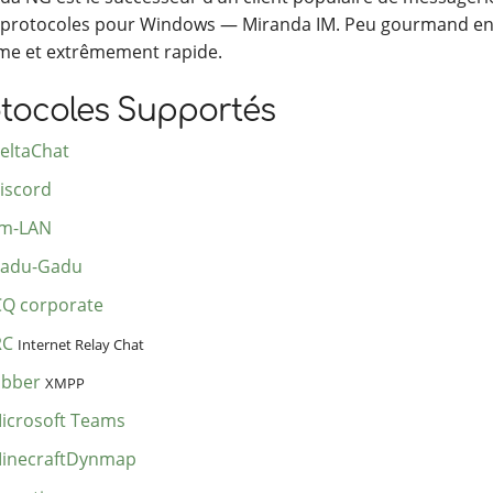
-protocoles pour Windows — Miranda IM. Peu gourmand en
me et extrêmement rapide.
otocoles Supportés
eltaChat
iscord
m-LAN
adu-Gadu
CQ corporate
RC
Internet Relay Chat
abber
XMPP
icrosoft Teams
inecraftDynmap