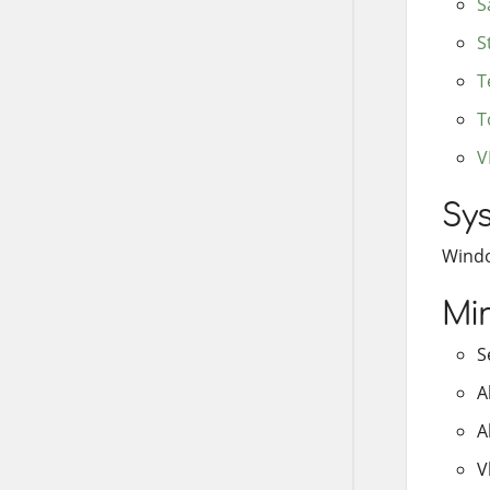
S
S
T
T
V
Sys
Window
Mir
S
A
A
V