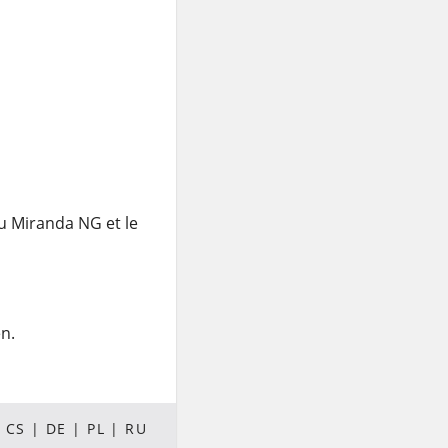
u Miranda NG et le
en.
CS
DE
PL
RU