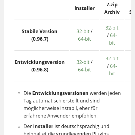
7-zip
D
Installer
Archiv
S
32-bit
Stabile Version
32-bit
/
3
/
64-
(0.96.7)
64-bit
bit
32-bit
Entwicklungsversion
32-bit
/
3
/
64-
(0.96.8)
64-bit
bit
Die
Entwicklungsversionen
werden jeden
Tag automatisch erstellt und sind
möglicherweise instabil, eher für
erfahrene Anwender empfohlen.
Der
Installer
ist deutschsprachig und
beinhaltet die grundlegenden Plugins,