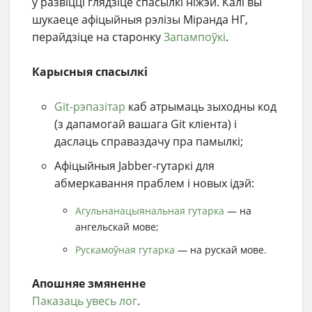
у развіцці глядзіце спасылкі ніжэй. Калі вы
шукаеце афіцыйныя рэлізы Міранда НГ,
перайдзіце на старонку
Запампоўкі
.
Карысныя спасылкі
Git-рэпазітар
каб атрымаць зыходны код
(з дапамогай вашага Git кліента) і
даслаць справаздачу пра памылкі;
Афiцыйныя Jabber-гутаркi для
абмеркавання праблем i новых iдэй:
Агульнанацыян­альная гутарка
— на
ангельскай мове;
Рускамоўная гутарка
— на рускай мове.
Апошняе змяненне
Паказаць увесь лог
.