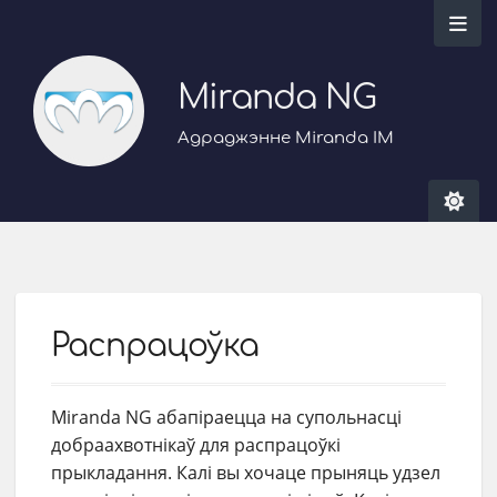
Miranda NG
Адраджэнне Miranda IM
Распрацоўка
Miranda NG абапіраецца на супольнасці
добраахвотнікаў для распрацоўкі
прыкладання. Калі вы хочаце прыняць удзел